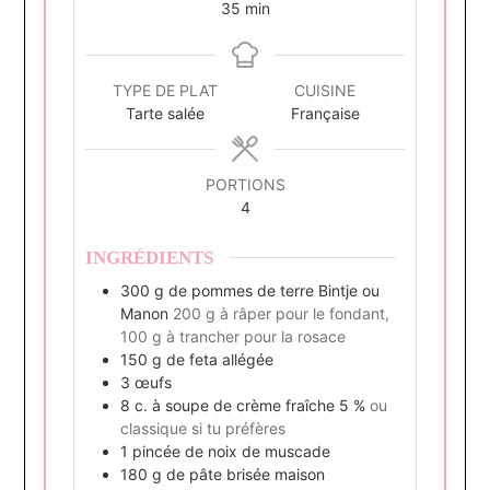
minutes
35
min
TYPE DE PLAT
CUISINE
Tarte salée
Française
PORTIONS
4
INGRÉDIENTS
300
g
de pommes de terre Bintje ou
Manon
200 g à râper pour le fondant,
100 g à trancher pour la rosace
150
g
de feta allégée
3
œufs
8
c.
à soupe de crème fraîche 5 %
ou
classique si tu préfères
1
pincée de noix de muscade
180
g
de pâte brisée maison