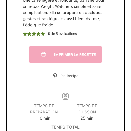
Une tarte légère et fondante, parfaite pour
un repas Weight Watchers simple et sans
complication. Elle se prépare en quelques
gestes et se déguste aussi bien chaude,
tiède que froide.
5
de
5
évaluations
IMPRIMER LA RECETTE
Pin Recipe
TEMPS DE
TEMPS DE
PRÉPARATION
CUISSON
minutes
minutes
10
min
25
min
TEMPS TOTAL