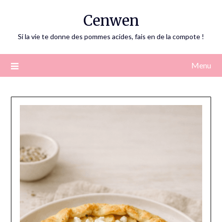
Skip
Cenwen
to
content
Si la vie te donne des pommes acides, fais en de la compote !
Menu