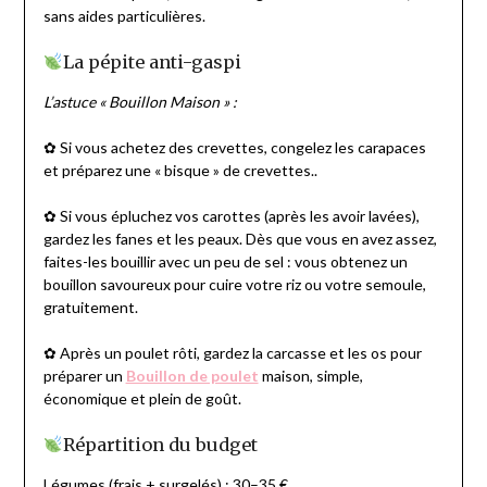
sans aides particulières.
La pépite anti-gaspi
L’astuce « Bouillon Maison » :
✿ Si vous achetez des crevettes, congelez les carapaces
et préparez une « bisque » de crevettes..
✿ Si vous épluchez vos carottes (après les avoir lavées),
gardez les fanes et les peaux. Dès que vous en avez assez,
faites-les bouillir avec un peu de sel : vous obtenez un
bouillon savoureux pour cuire votre riz ou votre semoule,
gratuitement.
✿ Après un poulet rôti, gardez la carcasse et les os pour
préparer un
Bouillon de poulet
maison, simple,
économique et plein de goût.
Répartition du budget
Légumes (frais + surgelés) : 30–35 €