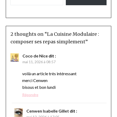
2 thoughts on “
La Cuisine Modulaire :
composer ses repas simplement
”
Coco de Nice
dit :
mai 11, 2026 à 08:57
voilà un article très intéressant
merci Cenwen
bisous et bon lundi
Répondre
Cenwen Isabelle Gillet
dit :
mai 12, 2026 à 17:05