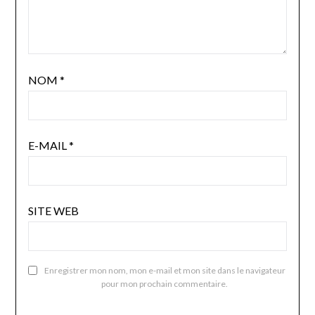
NOM
*
E-MAIL
*
SITE WEB
Enregistrer mon nom, mon e-mail et mon site dans le navigateur
pour mon prochain commentaire.