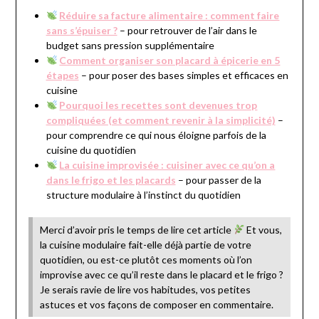
Réduire sa facture alimentaire : comment faire
sans s’épuiser ?
– pour retrouver de l’air dans le
budget sans pression supplémentaire
Comment organiser son placard à épicerie en 5
étapes
– pour poser des bases simples et efficaces en
cuisine
Pourquoi les recettes sont devenues trop
compliquées (et comment revenir à la simplicité)
–
pour comprendre ce qui nous éloigne parfois de la
cuisine du quotidien
La cuisine improvisée : cuisiner avec ce qu’on a
dans le frigo et les placards
– pour passer de la
structure modulaire à l’instinct du quotidien
Merci d’avoir pris le temps de lire cet article
Et vous,
la cuisine modulaire fait-elle déjà partie de votre
quotidien, ou est-ce plutôt ces moments où l’on
improvise avec ce qu’il reste dans le placard et le frigo ?
Je serais ravie de lire vos habitudes, vos petites
astuces et vos façons de composer en commentaire.