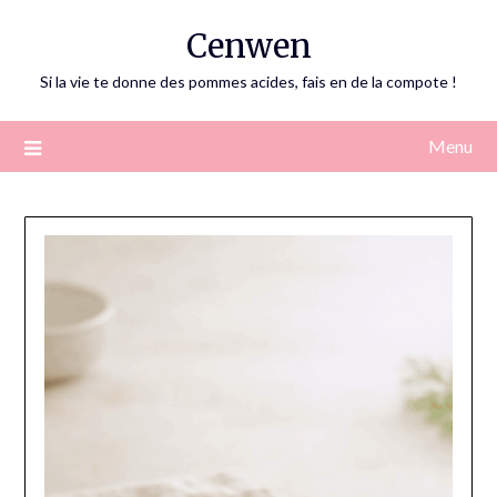
Skip
Cenwen
to
content
Si la vie te donne des pommes acides, fais en de la compote !
Menu