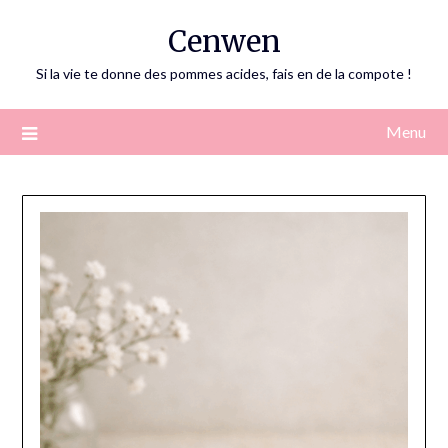
Skip
Cenwen
to
content
Si la vie te donne des pommes acides, fais en de la compote !
Menu