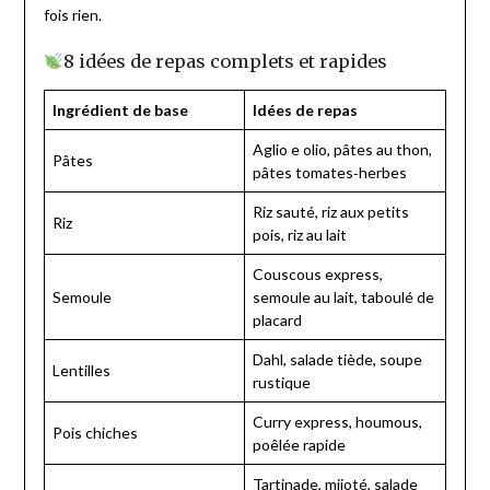
fois rien.
8 idées de repas complets et rapides
Ingrédient de base
Idées de repas
Aglio e olio, pâtes au thon,
Pâtes
pâtes tomates‑herbes
Riz sauté, riz aux petits
Riz
pois, riz au lait
Couscous express,
Semoule
semoule au lait, taboulé de
placard
Dahl, salade tiède, soupe
Lentilles
rustique
Curry express, houmous,
Pois chiches
poêlée rapide
Tartinade, mijoté, salade