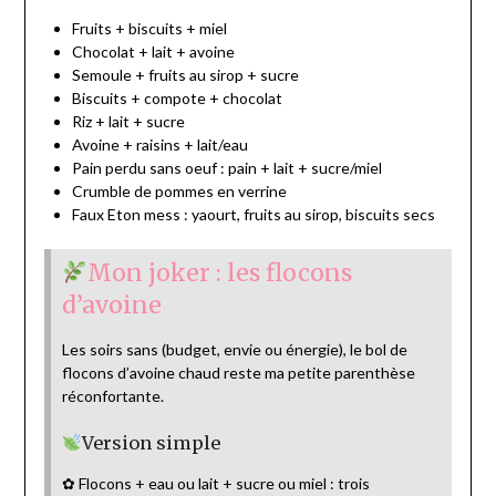
Fruits + biscuits + miel
Chocolat + lait + avoine
Semoule + fruits au sirop + sucre
Biscuits + compote + chocolat
Riz + lait + sucre
Avoine + raisins + lait/eau
Pain perdu sans oeuf : pain + lait + sucre/miel
Crumble de pommes en verrine
Faux Eton mess : yaourt, fruits au sirop, biscuits secs
Mon joker : les flocons
d’avoine
Les soirs sans (budget, envie ou énergie), le bol de
flocons d’avoine chaud reste ma petite parenthèse
réconfortante.
Version simple
✿ Flocons + eau ou lait + sucre ou miel : trois