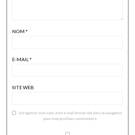
NOM
*
E-MAIL
*
SITE WEB
Enregistrer mon nom, mon e-mail et mon site dans le navigateur
pour mon prochain commentaire.