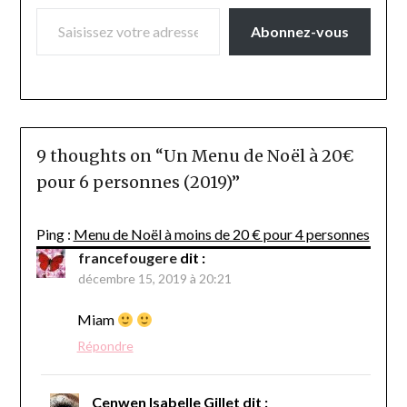
SAISISSEZ VOTRE ADRESSE E-MAIL…
Abonnez-vous
9 thoughts on “
Un Menu de Noël à 20€
pour 6 personnes (2019)
”
Ping :
Menu de Noël à moins de 20 € pour 4 personnes
francefougere
dit :
décembre 15, 2019 à 20:21
Miam
Répondre
Cenwen Isabelle Gillet
dit :