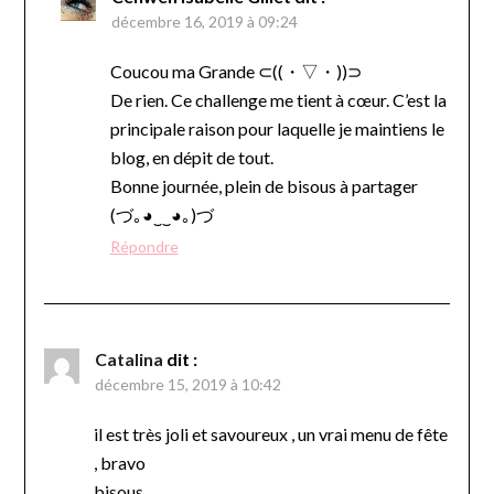
décembre 16, 2019 à 09:24
Coucou ma Grande ⊂((・▽・))⊃
De rien. Ce challenge me tient à cœur. C’est la
principale raison pour laquelle je maintiens le
blog, en dépit de tout.
Bonne journée, plein de bisous à partager
(づ｡◕‿‿◕｡)づ
Répondre
Catalina
dit :
décembre 15, 2019 à 10:42
il est très joli et savoureux , un vrai menu de fête
, bravo
bisous