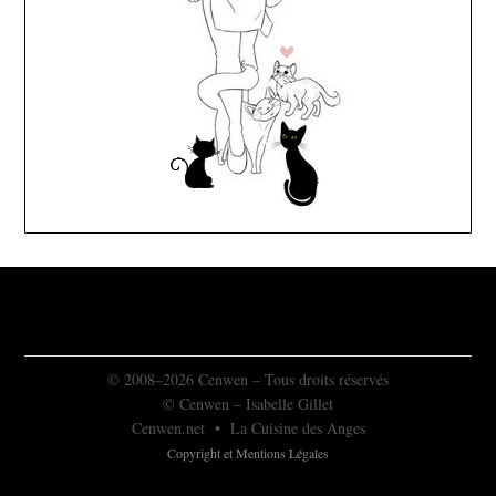
© 2008–2026 Cenwen – Tous droits réservés
© Cenwen – Isabelle Gillet
Cenwen.net
•
La Cuisine des Anges
Copyright et Mentions Légales