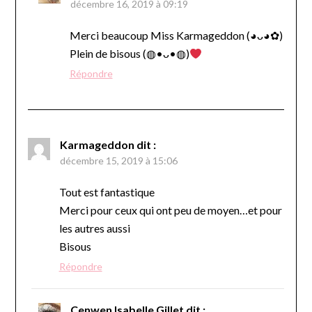
décembre 16, 2019 à 09:19
Merci beaucoup Miss Karmageddon (◕ᴗ◕✿)
Plein de bisous (◍•ᴗ•◍)
Répondre
Karmageddon
dit :
décembre 15, 2019 à 15:06
Tout est fantastique
Merci pour ceux qui ont peu de moyen…et pour
les autres aussi
Bisous
Répondre
Cenwen Isabelle Gillet
dit :